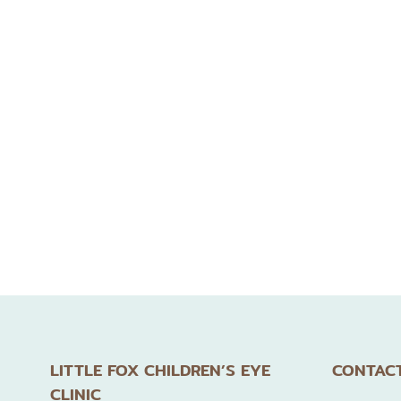
Little Fox Children’s Eye
เชี่ยวชาญด้านจักษุวิทยาเด็กแ
ตรวจแบบเฉพา
LITTLE FOX CHILDREN’S EYE
CONTACT
CLINIC