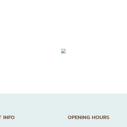
 Clinic เป็นคลินิกเฉพาะทางด้านจักษุสำหรับเด็ก ก่อตั้งแล
ละกล้ามเนื้อตา ในบรรยากาศอันอบอุ่นเป็นกันเอง พร้อมอุปกรณ์
ะ ให้เด็กๆ รู้สึกใกล้ชิดกับคุณหมอ และมีความสุขในการมา
 INFO
OPENING HOURS