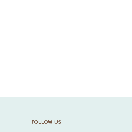
ะออกตรวจโดยอาจารย์แพทย์ผู้
การแพทย์ที่ทันสมัย และวิธีการ
ตรวจสุขภาพตา
FOLLOW US